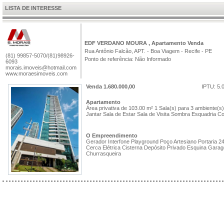
LISTA DE INTERESSE
EDF VERDANO MOURA , Apartamento Venda
Rua Antônio Falcão, APT. - Boa Viagem - Recife - PE
(81) 99857-5070/(81)98926-
Ponto de referência: Não Informado
6093
morais.imoveis@hotmail.com
www.moraesimoveis.com
Venda 1.680.000,00
IPTU: 5.
Apartamento
Área privativa de 103.00 m²
1 Sala(s) para 3 ambiente(s)
Jantar
Sala de Estar
Sala de Visita
Sombra
Esquadria
Co
O Empreendimento
Gerador
Interfone
Playground
Poço Artesiano
Portaria 2
Cerca Elétrica
Cisterna
Depósito Privado
Esquina
Gara
Churrasqueira